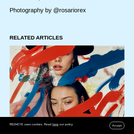
Photography by @rosariorex
RELATED ARTICLES
RED•EYE uses cookies. Read
here
our policy.
Accept